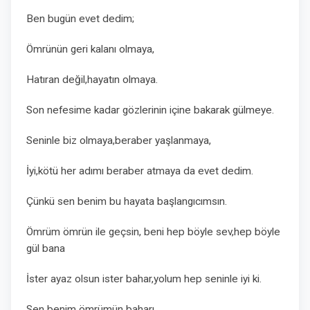
Ben bugün evet dedim;
Ömrünün geri kalanı olmaya,
Hatıran değil,hayatın olmaya.
Son nefesime kadar gözlerinin içine bakarak gülmeye.
Seninle biz olmaya,beraber yaşlanmaya,
İyi,kötü her adımı beraber atmaya da evet dedim.
Çünkü sen benim bu hayata başlangıcımsın.
Ömrüm ömrün ile geçsin, beni hep böyle sev,hep böyle
gül bana
İster ayaz olsun ister bahar,yolum hep seninle iyi ki.
Sen benim ömrümün baharı