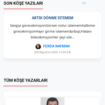
SON KÖŞE YAZILARI
ARTIK DÖNME ISTEMEM
Sevgiyi görecekmişsinGörsen nolur istememKalbime
girecekmişsinHayır girme istemem&nbsp;Hatanı
bilecekmişsinHer şeyi sile...
FERDA NAYMAN
(08 Ağustos 2026 14:30:24)
TÜM KÖŞE YAZARLARI