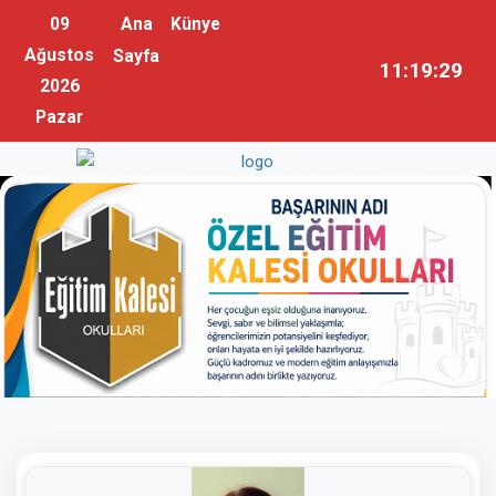
09
Ana
Künye
Ağustos
Sayfa
11:19:30
2026
Pazar