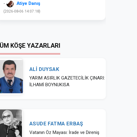
(2026-08-06 14:05:11)
ÜM KÖŞE YAZARLARI
ALİ DUYSAK
YARIM ASIRLIK GAZETECİLİK ÇINARI:
İLHAMİ BOYNUKISA
ASUDE FATMA ERBAŞ
Vatanın Öz Mayası: İrade ve Direniş