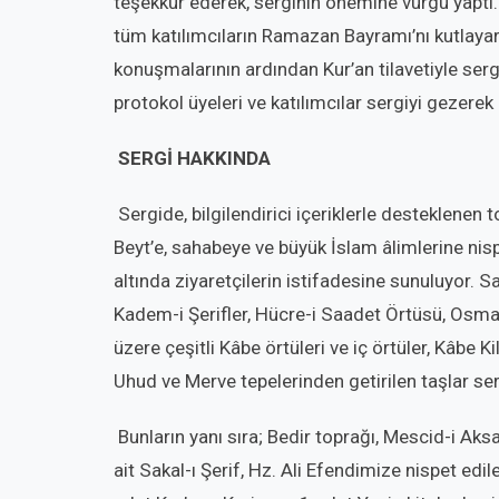
teşekkür ederek, serginin önemine vurgu yaptı.
tüm katılımcıların Ramazan Bayramı’nı kutlayarak
konuşmalarının ardından Kur’an tilavetiyle sergi
protokol üyeleri ve katılımcılar sergiyi gezer
SERGİ HAKKINDA
Sergide, bilgilendirici içeriklerle desteklene
Beyt’e, sahabeye ve büyük İslam âlimlerine ni
altında ziyaretçilerin istifadesine sunuluyor. Saka
Kadem-i Şerifler, Hücre-i Saadet Örtüsü, Osma
üzere çeşitli Kâbe örtüleri ve iç örtüler, Kâbe Ki
Uhud ve Merve tepelerinden getirilen taşlar ser
Bunların yanı sıra; Bedir toprağı, Mescid-i Aksa
ait Sakal-ı Şerif, Hz. Ali Efendimize nispet edi