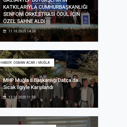
KATKILARIYLA CUMHURBAŞKANLIĞI
SENFONİ ORKESTRASI ÖDÜL İÇİN
ÖZEL SAHNE ALDI
11.10.2025 14:20
HABER: OSMAN ACAR / MUĞLA
MHP Muğla İl Başkanlığı Datça’da
Sıcak Ilgiyle Karşılandı
12.10.2025 11:35