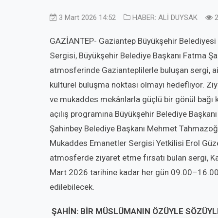
3 Mart 2026 14:52
HABER: ALİ DUYSAK
2
GAZİANTEP- Gaziantep Büyükşehir Belediyesi
Sergisi, Büyükşehir Belediye Başkanı Fatma Şah
atmosferinde Gazianteplilerle buluşan sergi, ai
kültürel buluşma noktası olmayı hedefliyor. Ziya
ve mukaddes mekânlarla güçlü bir gönül bağı 
açılış programına Büyükşehir Belediye Başkanı 
Şahinbey Belediye Başkanı Mehmet Tahmazoğl
Mukaddes Emanetler Sergisi Yetkilisi Erol Güze
atmosferde ziyaret etme fırsatı bulan sergi,
Mart 2026 tarihine kadar her gün 09.00–16.00 
edilebilecek.
ŞAHİN: BİR MÜSLÜMANIN ÖZÜYLE SÖZÜYLE