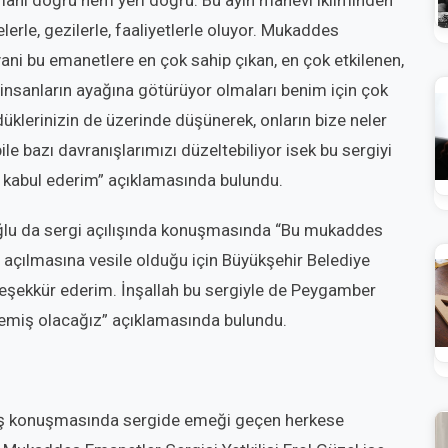
amanı doğru hem yeri doğru. Bu ayın manevi ikliminden
erle, gezilerle, faaliyetlerle oluyor. Mukaddes
yani bu emanetlere en çok sahip çıkan, en çok etkilenen,
nsanların ayağına götürüyor olmaları benim için çok
düklerinizin de üzerinde düşünerek, onların bize neler
bile bazı davranışlarımızı düzeltebiliyor isek bu sergiyi
n kabul ederim” açıklamasında bulundu.
u da sergi açılışında konuşmasında “Bu mukaddes
 açılmasına vesile olduğu için Büyükşehir Belediye
teşekkür ederim. İnşallah bu sergiyle de Peygamber
elemiş olacağız” açıklamasında bulundu.
lış konuşmasında sergide emeği geçen herkese