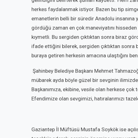
gelindiğini belirterek şunları kaydetti:“Hem z
herkes faydalanmak istiyor. Bazen bu tip simgel
emanetlerin belli bir süredir Anadolu insanına 
gördüğü zaman en çok maneviyatını hisseden i
kıymetli. Bu sergiden çıktıktan sonra biraz gör
ifade ettiğini bilerek, sergiden çıktıktan sonra 
buraya getiren herkesin amacına ulaştığını be
Şahinbey Belediye Başkanı Mehmet Tahmazoğl
mübarek ayda böyle güzel bir sevginin ilimizde
Başkanımıza, ekibine, vesile olan herkese çok 
Efendimize olan sevgimizi, hatıralarımızı taz
Gaziantep İl Müftüsü Mustafa Soykök ise açı