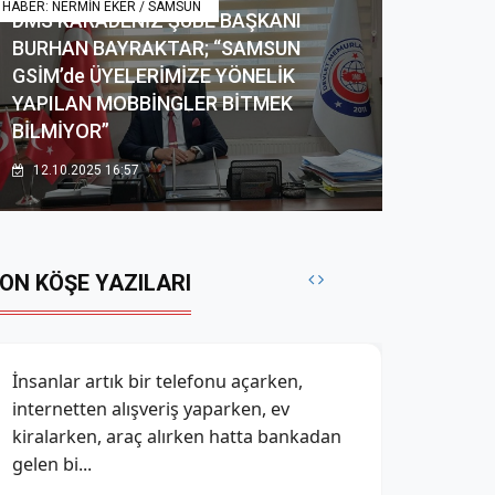
HABER: NERMİN EKER / SAMSUN
DMS KARADENİZ ŞUBE BAŞKANI
BURHAN BAYRAKTAR; “SAMSUN
GSİM’de ÜYELERİMİZE YÖNELİK
YAPILAN MOBBİNGLER BİTMEK
BİLMİYOR”
12.10.2025 16:57
ON KÖŞE YAZILARI
SEVGİ EKTİM&nbsp; Ne ekersen onu
biçersin diye bir söz var. İnsan ektiğinin
karşılığını alıyor mutlaka. Ekip bı...
-
Emel Topal