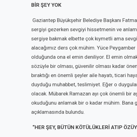
BİR ŞEY YOK
Gaziantep Büyükşehir Belediye Başkanı Fatma Ş
sergiyi gezerken sevgiyi hissetmenin ve anlam
sergiye bakmak elbette çok kıymetli ama sevgili
alacağımız ders çok mühim. Yüce Peygamber nas
olduğunda ona el emin deniliyor. El emin olmak
sözüyle bir olması, güvenilir olması kadar öneml
bıraktığı en önemli şeyler aile hayatı, ticari h
duyduğu muhabbet, teslimiyet. Eğer o duygul
olacak. Mübarek Ramazan ayı çok önemli bir a
okuduğunu anlamak bir o kadar mühim. Bana g
açıklamasında bulundu.
“HER ŞEY, BÜTÜN KÖTÜLÜKLERİ ATIP ÖZÜ