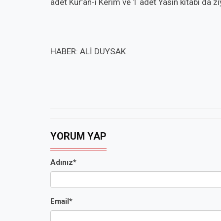
adet Kur’an-ı Kerim ve 1 adet Yasin kitabı da zi
HABER: ALİ DUYSAK
YORUM YAP
Adınız*
Email*