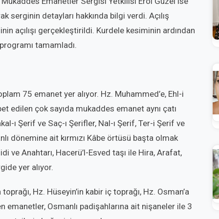
 Mukaddes Emanetler Sergisi Yetkilisi Erol Güzel ise
 serginin detayları hakkında bilgi verdi. Açılış
nin açılışı gerçekleştirildi. Kurdele kesiminin ardından
ek programı tamamladı.
n toplam 75 emanet yer alıyor. Hz. Muhammed’e, Ehl-i
spet edilen çok sayıda mukaddes emanet aynı çatı
l-ı Şerif ve Saç-ı Şerifler, Nal-ı Şerif, Ter-i Şerif ve
nlı dönemine ait kırmızı Kâbe örtüsü başta olmak
lidi ve Anahtarı, Hacerü’l-Esved taşı ile Hira, Arafat,
gide yer alıyor.
 toprağı, Hz. Hüseyin’in kabir iç toprağı, Hz. Osman’a
len emanetler, Osmanlı padişahlarına ait nişaneler ile 3