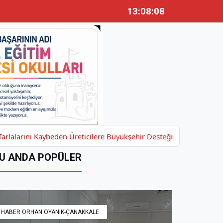
13:08:10
Kaybeden Üreticilere Büyükşehir Desteği
Türkiye'nin Kaderini D
U ANDA POPÜLER
HABER:ORHAN OYANIK-ÇANAKKALE