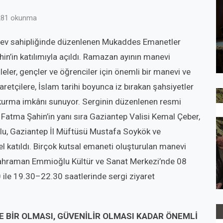
81 okunma
 ev sahipliğinde düzenlenen Mukaddes Emanetler
in’in katılımıyla açıldı. Ramazan ayının manevi
leler, gençler ve öğrenciler için önemli bir manevi ve
retçilere, İslam tarihi boyunca iz bırakan şahsiyetler
kurma imkânı sunuyor. Serginin düzenlenen resmi
Fatma Şahin’in yanı sıra Gaziantep Valisi Kemal Çeber,
u, Gaziantep İl Müftüsü Mustafa Soykök ve
l katıldı. Birçok kutsal emaneti oluşturulan manevi
 Kahraman Emmioğlu Kültür ve Sanat Merkezi’nde 08
ile 19.30–22.30 saatlerinde sergi ziyaret
 BİR OLMASI, GÜVENİLİR OLMASI KADAR ÖNEMLİ