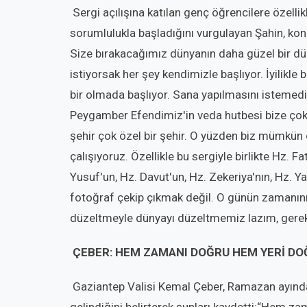
Sergi açılışına katılan genç öğrencilere özelli
sorumlulukla başladığını vurgulayan Şahin, kon
Size bırakacağımız dünyanın daha güzel bir dü
istiyorsak her şey kendimizle başlıyor. İyilikle 
bir olmada başlıyor. Sana yapılmasını istemed
Peygamber Efendimiz'in veda hutbesi bize çok 
şehir çok özel bir şehir. O yüzden biz mümkü
çalışıyoruz. Özellikle bu sergiyle birlikte Hz. F
Yusuf'un, Hz. Davut'un, Hz. Zekeriya'nın, Hz. 
fotoğraf çekip çıkmak değil. O günün zamanın
düzeltmeyle dünyayı düzeltmemiz lazım, gerek
ÇEBER: HEM ZAMANI DOĞRU HEM YERİ DO
Gaziantep Valisi Kemal Çeber, Ramazan ayında t