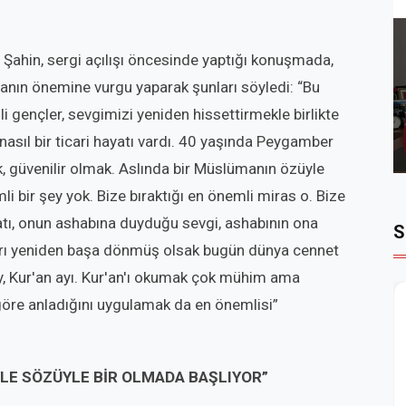
ahin, sergi açılışı öncesinde yaptığı konuşmada,
anın önemine vurgu yaparak şunları söyledi: “Bu
 gençler, sevgimizi yeniden hissettirmekle birlikte
ıl bir ticari hayatı vardı. 40 yaşında Peygamber
, güvenilir olmak. Aslında bir Müslümanın özüyle
i bir şey yok. Bize bıraktığı en önemli miras o. Bize
ayatı, onun ashabına duyduğu sevgi, ashabının ona
S
arı yeniden başa dönmüş olsak bugün dünya cennet
y, Kur'an ayı. Kur'an'ı okumak çok mühim ama
öre anladığını uygulamak da en önemlisi”
YLE SÖZÜYLE BİR OLMADA BAŞLIYOR”